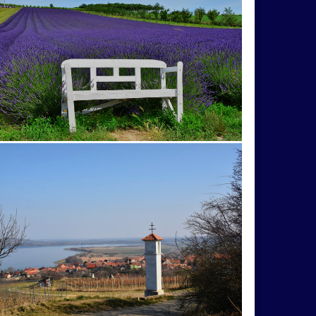
bocian
domčeky
Liptov
most
o
leto
maky
Varšava
záhrada
2022
cintorín
fontána
chalúpka
iny
ruže
srieň
traktor
tučniak
ta
Čičmany
človek
Domaša
jazierko
kaštieľ
košík
lavička
nkový
pes
piesok
plaz
pole
korka
Terchová
večer
veža
vlak
zvierat
2023
Abramová
africana