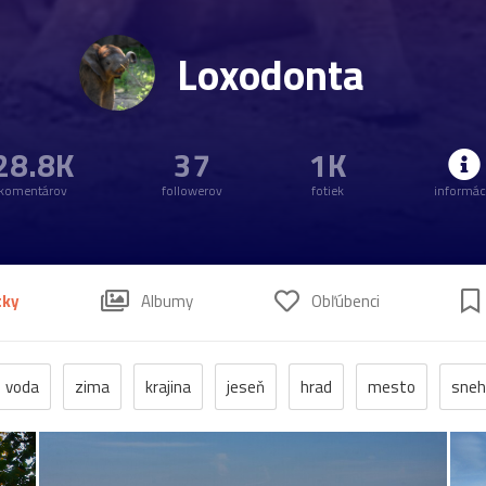
Loxodonta
28.8K
37
1K
komentárov
followerov
fotiek
informác
tky
Albumy
Obľúbenci
voda
zima
krajina
jeseň
hrad
mesto
sneh
anzen
kostol
vtáci
zrúcanina
Budovy
jar
kv