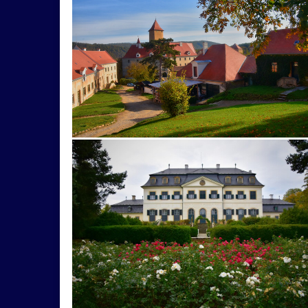
budova
hmla
architektúra
hmyz
Praha
sysel
tatry
motýle
ponikle
2026
Bratislava
Budapešť
drevenica
jazero
Karlov
les
Lešná
let
m
včela
Vroclav
vták
Zuberec
archív
drevenice
Dunaj
fauna
folklór
Gda
lekno
lístie
lod
lode
loďka
ma
prianie
priehrada
Rakúsko
rozhľadňa
vlaky
Vlčnov
Wien
zábava
západ