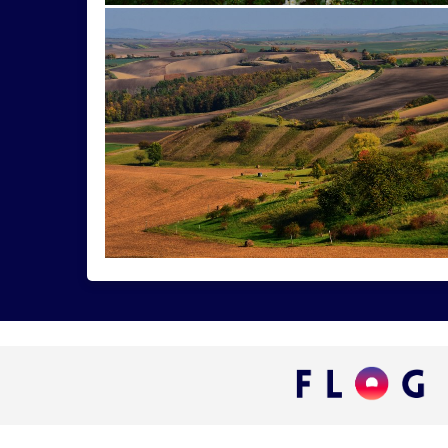
africký
alpaka
archeoskanzen
archite
Bouzov
brána
broskyňa
búdka
bu
cyklistka
Cyril
dedičstvo
dedina
d
gejzír
guľa
had
hlaváčik
hodiny
indický
jablone
jaguár
jahniatkko
katedrála
kláštor
knižnica
koliba
kultúra
kultúrne
kvery
kvetz
kve
loxodonta
Ludrová
lúka
lyžiar
ma
mosty
Motlawa
mráz
najdlhší
ná