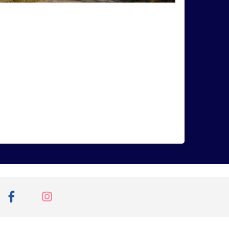
kov
bedľa
Belianky
bežky
Bojnice
čižmy
čln
čmeliak
cyklista
drrevenice
fašíangy
flóra
fotograf
halúpky
chata
chrám
chrobák
kalvária
kamene
Kamzík
Karibuni
kovozoo
králu
krík
Kriváň
kríže
Lietadlo
Lietava
Liptovská
lom
sky
Metod
miesto
mláďatá
nýKomárnik
odraz
Okoŕ
oldtimer