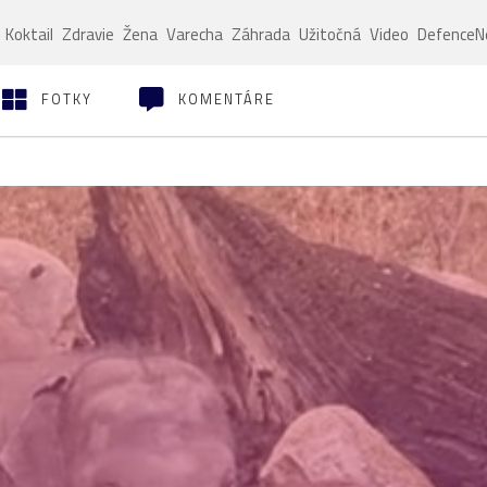
Koktail
Zdravie
Žena
Varecha
Záhrada
Užitočná
Video
Defence
FOTKY
KOMENTÁRE