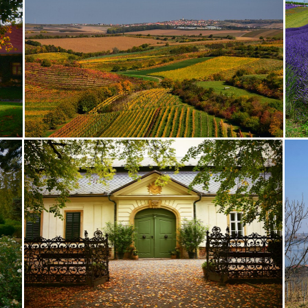
pleso
strom
hory
mlyn
vtáky
výhľady
autá
c
stavba
Vianoce
dom
iné
kaplnka
Komárn
chalupa
ľudia
mak
sysle
Valtice
viniče
ore
nádrž
opice
ovečky
Piešťany
Poľsko
ru
atrakcia
Betliar
Brno
cencúle
čerešňa
ces
nsk
Helfštýn
historické
hotel
hrozno
Chleb
ndľovníky
Moszna
Olomouc
Pajštún
park
pasie
ruža
sad
slnka
slon
slony
Strážnice
sý
ZápadSlnka
zátišie
zeleň
zrkadlenie
zviera