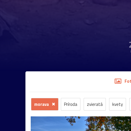
Fo
morava
Príroda
zvieratá
kvety
stromy
motýľ
história
zámok
sk