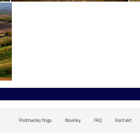
ktrúra
arichitektúra
autobus
Banská
bašta
Bec
gatti
Čabra´d
čajník
červená
Čičva
Cimburk
etail
diery
dieťa
dievča
Divín
divý
domček
Horehronie
Hradčany
huby
husi
Hustopeče
c
Jánošíkové
japonská
Jaskyňa
Jízda
kačica
kačka
komín
komíny
kompa
kopce
Korvín
kostolík
zy
kvty
labuť
lama
lavičky
Lazienky
Lednica
čka
Ma´darsko
MaláFatra
mandľovník
Mara
ma
Podmienky flogu
Novinky
FAQ
Kontakt
lada
námraza
NezbudskáLúčka
Nina
Nízke
Niž