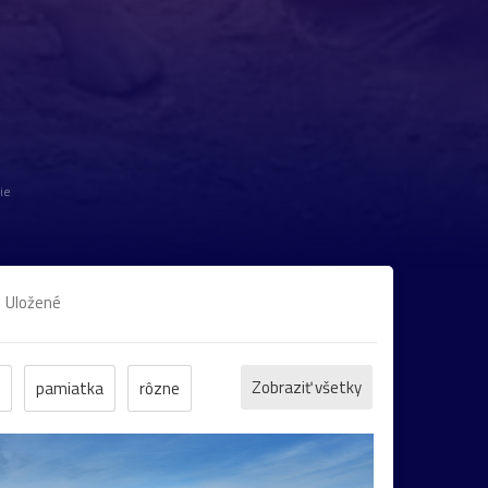
ie
Uložené
Zobraziť všetky
pamiatka
rôzne
et
ZOO
inverzia
levanduľa