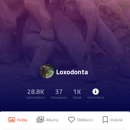
Loxodonta
28.8K
37
1K
komentárov
followerov
fotiek
informácie
Fotky
Albumy
Obľúbenci
Uložené