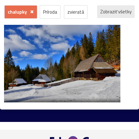
Zobraziť všetky
chalupky
Príroda
zvieratá
kvety
voda
zima
krajina
jeseň
hrad
mesto
sneh
pamiatka
rôzne
stromy
motýľ
história
zámok
skanzen
kostol
vtáci
zrúcanina
Budovy
jar
kvet
ZOO
inverzia
levanduľa
budova
hmla
architektúra
hmyz
pleso
strom
hory
mlyn
vtáky
výhľady
autá
bocian
domčeky
Liptov
Morava
most
Praha