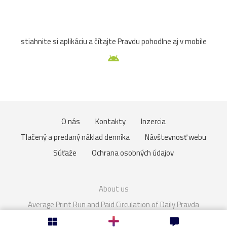
Zuberec
archív
atrakcia
Betliar
Brno
stiahnite si aplikáciu a čítajte Pravdu pohodlne aj v mobile
cencúle
čerešňa
cesta
Čičmany
človek
Domaša
drevenice
Dunaj
fauna
folklór
Gdansk
Helfštýn
historické
hotel
hrozno
O nás
Kontakty
Inzercia
Chleb
jazierko
kaštieľ
košík
lavička
Tlačený a predaný náklad denníka
Návštevnosť webu
lekno
lístie
lod
lode
loďka
mandľovníky
Súťaže
Ochrana osobných údajov
Moszna
Olomouc
Pajštún
park
pasienkový
About us
pes
piesok
plaz
pole
prianie
priehrada
Average Print Run and Paid Circulation of Daily Pravda
Cookies
Nastavenie súkromia
Rakúsko
rozhľadňa
ruža
sad
slnka
slon