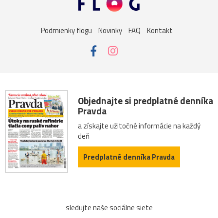
sysel
tatry
motýle
poniklec
stavba
Podmienky flogu
Novinky
FAQ
Kontakt
Vianoce
dom
iné
kaplnka
Komárno
leto
maky
Varšava
záhrada
2026
Bratislava
Budapešť
drevenica
chalupa
ľudia
mak
Objednajte si predplatné denníka
Pravda
sysle
Valtice
viniče
2022
cintorín
a získajte užitočné informácie na každý
deň
fontána
chalúpka
jazero
Karlov
les
Predplatné denníka Pravda
Lešná
let
more
nádrž
opice
ovečky
Piešťany
Poľsko
ruiny
ruže
srieň
sledujte naše sociálne siete
traktor
tučniak
včela
Vroclav
vták