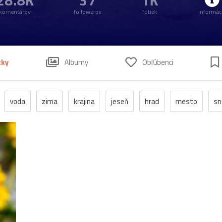
28.8K
37
1K
komentárov
followerov
fotiek
informác
tky
Albumy
Obľúbenci
voda
zima
krajina
jeseň
hrad
mesto
sn
anzen
kostol
vtáci
zrúcanina
Budovy
jar
kv
pleso
strom
hory
mlyn
vtáky
výhľady
autá
poniklec
stavba
Vianoce
dom
iné
kaplnka
chalupa
ľudia
mak
sysle
Valtice
viniče