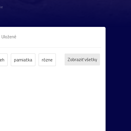
ie
Uložené
Zobraziť všetky
eh
pamiatka
rôzne
et
ZOO
inverzia
levanduľa
bocian
domčeky
Liptov
Morava
Komárno
leto
maky
Varšava
záhrada
2022
cintorín
chalúpka