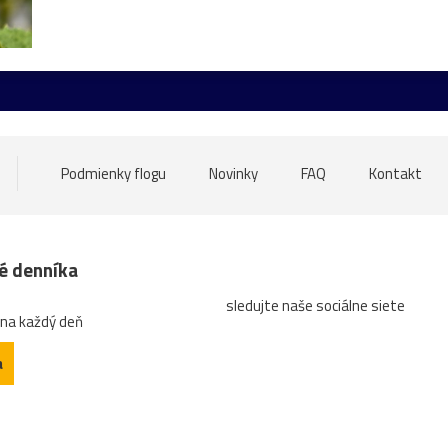
ore
nádrž
opice
ovečky
Piešťany
Poľsko
ru
atrakcia
Betliar
Brno
cencúle
čerešňa
ces
tána
Gdansk
Helfštýn
historické
hotel
hrozno
oďka
mandľovníky
Moszna
Olomouc
Pajštún
par
Podmienky flogu
Novinky
FAQ
Kontakt
ozhľadňa
ruža
sad
slnka
slon
slony
Strážni
západ
ZápadSlnka
zátišie
zeleň
zrkadlenie
z
né denníka
sledujte naše sociálne siete
n
architektrúra
arichitektúra
autobus
Banská
b
 na každý deň
údka
bugatti
Čabra´d
čajník
červená
Čičva
a
dedina
detail
diery
dieťa
dievča
Divín
divý