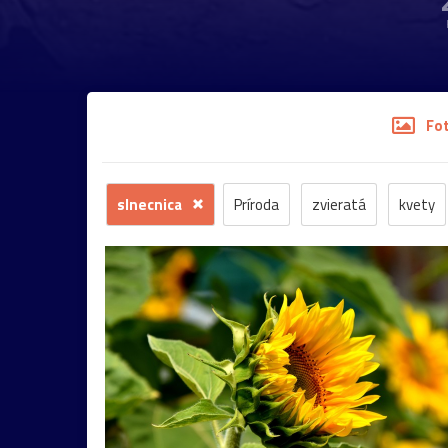
Fo
slnecnica
Príroda
zvieratá
kvety
stromy
motýľ
história
zámok
sk
budova
hmla
architektúra
hmyz
most
Praha
sysel
tatry
motýle
2026
Bratislava
Budapešť
drevenica