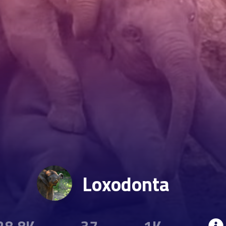
Loxodonta