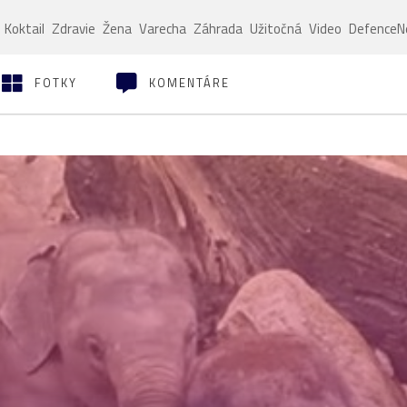
Koktail
Zdravie
Žena
Varecha
Záhrada
Užitočná
Video
Defence
FOTKY
KOMENTÁRE