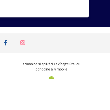
iny
ruže
srieň
traktor
tučniak
ta
Čičmany
človek
Domaša
Chleb
jazierko
kaštieľ
košík
k
pasienkový
pes
piesok
plaz
ce
sýkorka
Terchová
večer
veža
viera
zvierat
2023
Abramová
stiahnite si aplikáciu a čítajte Pravdu
pohodlne aj v mobile
ašta
Beckov
bedľa
Belianky
bežky
Cimburk
čižmy
čln
čmeliak
domček
drrevenice
fašíangy
flóra