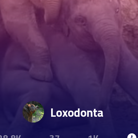
Loxodonta