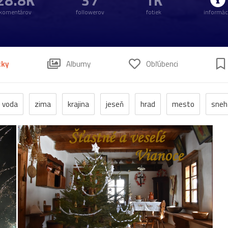
28.8K
37
1K
komentárov
followerov
fotiek
informác
tky
Albumy
Obľúbenci
voda
zima
krajina
jeseň
hrad
mesto
sneh
anzen
kostol
vtáci
zrúcanina
Budovy
jar
kv
pleso
strom
hory
mlyn
vtáky
výhľady
autá
poniklec
stavba
Vianoce
dom
iné
kaplnka
ľudia
mak
sysle
Valtice
viniče
záhrada
20