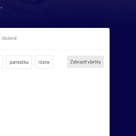
ie
Uložené
Zobraziť všetky
pamiatka
rôzne
et
ZOO
inverzia
levanduľa
bocian
domčeky
Liptov
Morava
Komárno
leto
maky
Varšava
22
Bratislava
cintorín
chalúpka