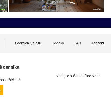
ore
nádrž
opice
ovečky
Piešťany
Poľsko
ru
atrakcia
Betliar
Brno
cencúle
čerešňa
ces
tána
Gdansk
Helfštýn
historické
hotel
hrozno
oďka
mandľovníky
Moszna
Olomouc
Pajštún
par
Podmienky flogu
Novinky
FAQ
Kontakt
ruža
sad
slnka
slon
slony
Strážnice
sýko
ZápadSlnka
zátišie
zeleň
zrkadlenie
zviera
né denníka
sledujte naše sociálne siete
ktrúra
arichitektúra
autobus
Banská
bašta
Bec
 na každý deň
gatti
Čabra´d
čajník
červená
Čičva
Cimburk
a
etail
diery
dieťa
dievča
Divín
divý
domček