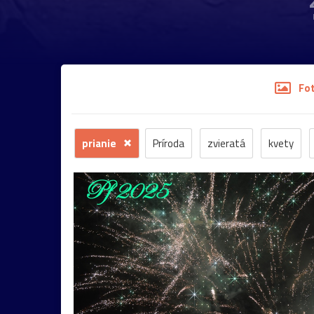
Fo
prianie
Príroda
zvieratá
kvety
stromy
motýľ
história
zámok
sk
budova
hmla
architektúra
hmyz
most
Praha
sysel
tatry
motýle
2026
Budapešť
drevenica
chalupa