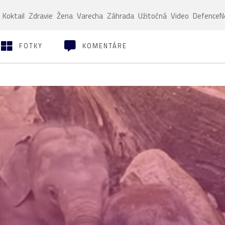
Koktail
Zdravie
Žena
Varecha
Záhrada
Užitočná
Video
Defence
FOTKY
KOMENTÁRE