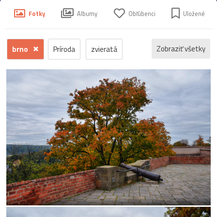
Fotky
Albumy
Obľúbenci
Uložené
Zobraziť všetky
brno
Príroda
zvieratá
kvety
voda
zima
krajina
jeseň
hrad
mesto
sneh
pamiatka
rôzne
stromy
motýľ
história
zámok
skanzen
kostol
vtáci
zrúcanina
Budovy
jar
kvet
ZOO
inverzia
levanduľa
budova
hmla
architektúra
hmyz
pleso
strom
hory