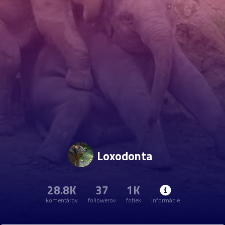
Loxodonta
28.8K
37
1K
komentárov
followerov
fotiek
informácie