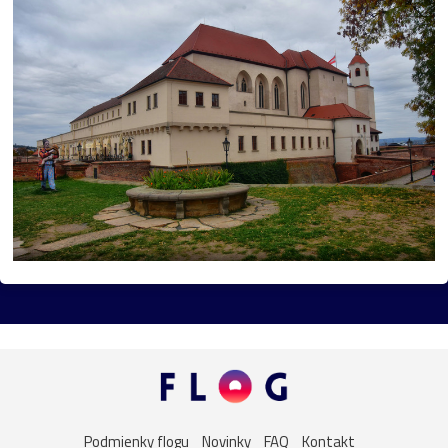
mlyn
vtáky
výhľady
autá
bocian
domčeky
Liptov
Morava
most
Praha
sysel
tatry
motýle
poniklec
stavba
Vianoce
dom
iné
kaplnka
Komárno
leto
maky
Varšava
záhrada
2026
Bratislava
Budapešť
drevenica
chalupa
ľudia
mak
sysle
Valtice
viniče
2022
cintorín
fontána
chalúpka
jazero
Karlov
les
Lešná
let
more
nádrž
opice
ovečky
Podmienky flogu
Novinky
FAQ
Kontakt