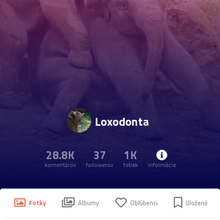
Loxodonta
28.8K
37
1K
komentárov
followerov
fotiek
informácie
Fotky
Albumy
Obľúbenci
Uložené