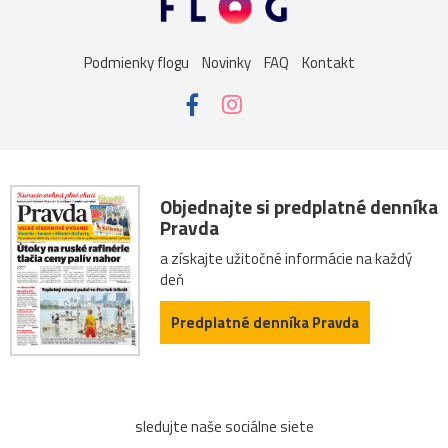
sysel
tatry
motýle
poniklec
stavba
Podmienky flogu
Novinky
FAQ
Kontakt
Vianoce
dom
iné
kaplnka
Komárno
leto
maky
Varšava
záhrada
2026
Bratislava
Budapešť
drevenica
chalupa
ľudia
mak
Objednajte si predplatné denníka
Pravda
sysle
Valtice
viniče
2022
cintorín
a získajte užitočné informácie na každý
deň
fontána
chalúpka
jazero
Karlov
les
Predplatné denníka Pravda
Lešná
let
more
nádrž
opice
ovečky
Piešťany
Poľsko
ruiny
ruže
srieň
sledujte naše sociálne siete
traktor
tučniak
včela
Vroclav
vták