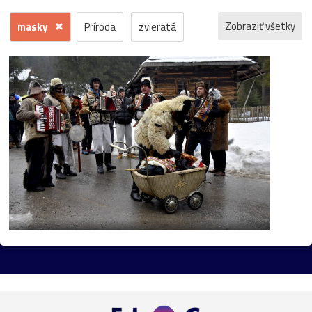
Zobraziť všetky
masky
Príroda
zvieratá
kvety
voda
zima
krajina
jeseň
hrad
mesto
sneh
pamiatka
rôzne
stromy
motýľ
história
zámok
skanzen
kostol
vtáci
zrúcanina
Budovy
jar
kvet
ZOO
inverzia
levanduľa
budova
hmla
architektúra
hmyz
pleso
strom
hory
mlyn
vtáky
výhľady
autá
bocian
domčeky
Liptov
Morava
most
Praha