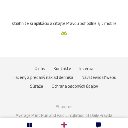
Zuberec
archív
atrakcia
Betliar
Brno
stiahnite si aplikáciu a čítajte Pravdu pohodlne aj v mobile
cencúle
čerešňa
cesta
Čičmany
človek
Domaša
drevenice
Dunaj
fauna
folklór
Gdansk
Helfštýn
historické
hotel
hrozno
O nás
Kontakty
Inzercia
Chleb
jazierko
kaštieľ
košík
lavička
Tlačený a predaný náklad denníka
Návštevnosť webu
lekno
lístie
lod
lode
loďka
mandľovníky
Súťaže
Ochrana osobných údajov
Moszna
Olomouc
Pajštún
park
pasienkový
About us
pes
piesok
plaz
pole
prianie
priehrada
Average Print Run and Paid Circulation of Daily Pravda
Cookies
Nastavenie súkromia
Rakúsko
rozhľadňa
ruža
sad
slnka
slon